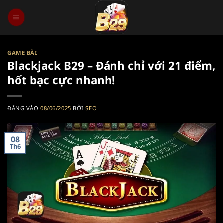
Bỏ
qua
nội
dung
GAME BÀI
Blackjack B29 – Đánh chỉ với 21 điểm,
hốt bạc cực nhanh!
ĐĂNG VÀO
08/06/2025
BỞI
SEO
08
Th6