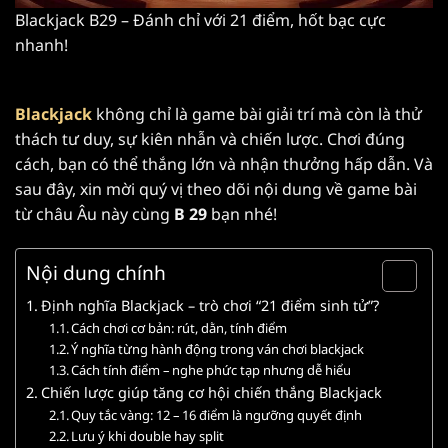
Blackjack B29 – Đánh chỉ với 21 điểm, hốt bạc cực
nhanh!
Blackjack
không chỉ là game bài giải trí mà còn là thử
thách tư duy, sự kiên nhẫn và chiến lược. Chơi đúng
cách, bạn có thể thắng lớn và nhận thưởng hấp dẫn. Và
sau đây, xin mời quý vị theo dõi nội dung về game bài
từ châu Âu này cùng
B 29
bạn nhé!
Nội dung chính
Định nghĩa Blackjack – trò chơi “21 điểm sinh tử”?
Cách chơi cơ bản: rút, dằn, tính điểm
Ý nghĩa từng hành động trong ván chơi blackjack
Cách tính điểm – nghe phức tạp nhưng dễ hiểu
Chiến lược giúp tăng cơ hội chiến thắng Blackjack
Quy tắc vàng: 12 – 16 điểm là ngưỡng quyết định
Lưu ý khi double hay split