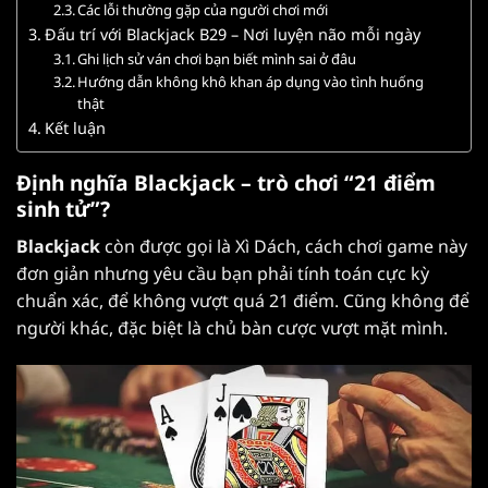
Các lỗi thường gặp của người chơi mới
Đấu trí với Blackjack B29 – Nơi luyện não mỗi ngày
Ghi lịch sử ván chơi bạn biết mình sai ở đâu
Hướng dẫn không khô khan áp dụng vào tình huống
thật
Kết luận
Định nghĩa Blackjack – trò chơi “21 điểm
sinh tử”?
Blackjack
còn được gọi là Xì Dách, cách chơi game này
đơn giản nhưng yêu cầu bạn phải tính toán cực kỳ
chuẩn xác, để không vượt quá 21 điểm. Cũng không để
người khác, đặc biệt là chủ bàn cược vượt mặt mình.