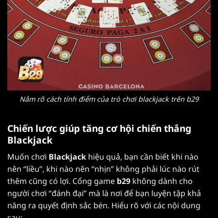
Nắm rõ cách tính điểm của trò chơi blackjack trên b29
Chiến lược giúp tăng cơ hội chiến thắng
Blackjack
Muốn chơi
Blackjack
hiệu quả, bạn cần biết khi nào
nên “liều”, khi nào nên “nhịn” không phải lúc nào rút
thêm cũng có lợi. Cổng game
b29
không dành cho
người chơi “đánh đại” mà là nơi để bạn luyện tập khả
năng ra quyết định sắc bén. Hiểu rõ với các nội dung
sau: