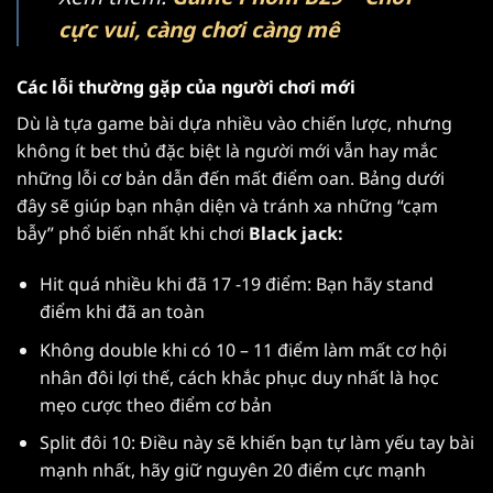
cực vui, càng chơi càng mê
Các lỗi thường gặp của người chơi mới
Dù là tựa game bài dựa nhiều vào chiến lược, nhưng
không ít bet thủ đặc biệt là người mới vẫn hay mắc
những lỗi cơ bản dẫn đến mất điểm oan. Bảng dưới
đây sẽ giúp bạn nhận diện và tránh xa những “cạm
bẫy” phổ biến nhất khi chơi
Black jack:
Hit quá nhiều khi đã 17 -19 điểm: Bạn hãy stand
điểm khi đã an toàn
Không double khi có 10 – 11 điểm làm mất cơ hội
nhân đôi lợi thế, cách khắc phục duy nhất là học
mẹo cược theo điểm cơ bản
Split đôi 10: Điều này sẽ khiến bạn tự làm yếu tay bài
mạnh nhất, hãy giữ nguyên 20 điểm cực mạnh