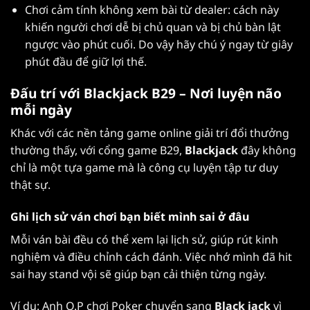
Chơi cảm tính không xem bài từ dealer: cách này
khiến người chơi dễ bị chủ quan và bị chủ bàn lật
ngược vào phút cuối. Do vậy hãy chú ý ngay từ giây
phút đầu để giữ lợi thế.
Đấu trí với Blackjack B29 – Nơi luyện não
mỗi ngày
Khác với các nền tảng game online giải trí đổi thưởng
thường thấy, với cổng game B29,
Blackjack
đây không
chỉ là một tựa game mà là công cụ luyện tập tư duy
thật sự.
Ghi lịch sử ván chơi bạn biết mình sai ở đâu
Mỗi ván bài đều có thể xem lại lịch sử, giúp rút kinh
nghiệm và điều chỉnh cách đánh. Việc nhớ mình đã hit
sai hay stand vội sẽ giúp bạn cải thiện từng ngày.
Ví dụ: Anh O.P chơi Poker chuyển sang
Black jack
vì