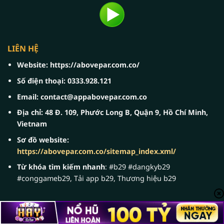
LIÊN HỆ
Website: https://abovepar.com.co/
Số điện thoại: 0333.928.121
Email:
contact@appabovepar.com.co
Địa chỉ: 48 Đ. 109, Phước Long B, Quận 9, Hồ Chí Minh,
Vietnam
Sơ đồ website:
https://abovepar.com.co/sitemap_index.xml/
Từ khóa tìm kiếm nhanh
: #b29 #dangkyb29
#conggameb29, Tải app b29, Thương hiệu b29