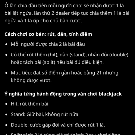
Ở lần chia đầu tiên mỗi người chơi sẽ nhận được 1 lá
bài lật ngửa, lần thứ 2 dealer tiếp tục chia thêm 1 lá bài
ngửa và 1 lá úp cho chủ bàn cược.
Cách chơi cơ bản: rút, dằn, tính điểm
Mỗi người được chia 2 lá bài đầu
Có thể rút thêm (hit), dằn (stand), nhân đôi (double)
hoặc tách bài (split) nếu bài đủ điều kiện.
Mục tiêu: đạt số điểm gần hoặc bằng 21 nhưng
không được vượt.
Ý nghĩa từng hành động trong ván chơi blackjack
Hit: rút thêm bài
Stand: Giữ bài, không rút nữa
Double: cược gấp đôi và chỉ được rút 1 lá.