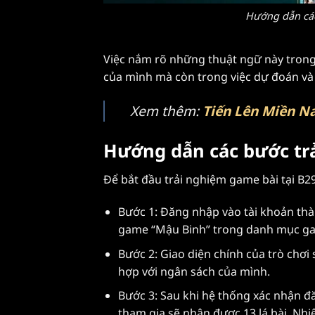
Hướng dẫn các
Việc nắm rõ những thuật ngữ này trong 
của mình mà còn trong việc dự đoán và c
Xem thêm:
Tiến Lên Miền N
Hướng dẫn các bước trả
Để bắt đầu trải nghiệm game bài tại B29
Bước 1: Đăng nhập vào tài khoản thàn
game “Mậu Binh” trong danh mục gam
Bước 2: Giao diện chính của trò chơi 
hợp với ngân sách của mình.
Bước 3: Sau khi hệ thống xác nhận đă
tham gia sẽ nhận được 13 lá bài. Nhi