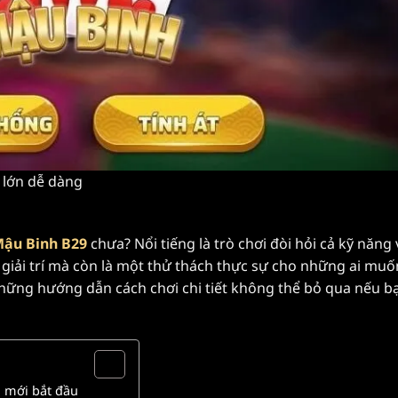
g lớn dễ dàng
ậu Binh B29
chưa? Nổi tiếng là trò chơi đòi hỏi cả kỹ năng 
 giải trí mà còn là một thử thách thực sự cho những ai muố
những hướng dẫn cách chơi chi tiết không thể bỏ qua nếu b
i mới bắt đầu