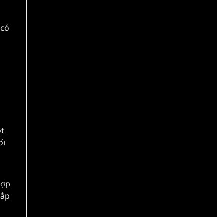
 có
ột
ối
hợp
sắp