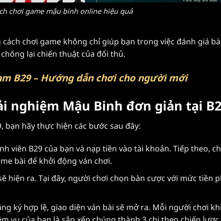
h chơi game mậu binh online hiệu quả
cách chơi game không chỉ giúp bạn trong việc đánh giá bà
hống lại chiến thuật của đối thủ.
am B29 – Hướng dẫn chơi cho người mới
i nghiệm Mậu Binh đơn giản tại B
, bạn hãy thực hiện các bước sau đây:
h viên B29 của bạn và nạp tiền vào tài khoản. Tiếp theo, c
e bài để khởi động ván chơi.
sẽ hiện ra. Tại đây, người chơi chọn bàn cược với mức tiền 
ng ký hợp lệ, giao diện ván bài sẽ mở ra. Mỗi người chơi kh
ệm vụ của bạn là sắp xếp chúng thành 3 chi theo chiến lược