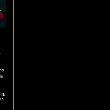
u
cho
hi
ng,
đã