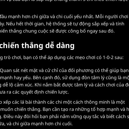
đầu mạnh hơn chi giữa và chi cuối yếu nhất. Mỗi người chơi
ày. Nếu hết thời gian, hệ thống sẽ tự động sắp xếp và tính
hiến thắng chung cuộc sẽ được công bố ngay sau đó.
chiến thắng dễ dàng
 trò chơi, bạn có thể áp dụng các mẹo chơi có 1-0-2 sau:
 Quan sát nét mặt và cử chỉ của đối phương có thể giúp bạn
 mạnh hay yếu. Bên cạnh đó, sử dụng đòn tâm lý cũng là m
dễ lộ cảm xúc. Khi nắm bắt được tâm lý và cách chơi của đ
đưa ra các quyết định chiến lược.
 xếp các lá bài thành các chi một cách thông minh là một
n muốn chiến thắng. Bạn cần tạo ra những tổ hợp mạnh và 
g. Điều này đòi hỏi bạn phải nắm vững quy tắc và biết cách 
a, và chi giữa mạnh hơn chi cuối.