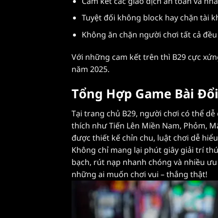
Cam kết các giao dịch an toàn và nh
Tuyệt đối không block hay chặn tài 
Không ăn chặn người chơi tất cả đề
Với những cam kết trên thì B29 cực xứn
năm 2025.
Tổng Hợp Game Bài Đổi
Tại trang chủ B29, người chơi có thể d
thích như Tiến Lên Miền Nam, Phỏm, Mậu
được thiết kế chỉn chu, luật chơi dễ hi
Không chỉ mang lại phút giây giải trí t
bạch, rút nạp nhanh chóng và nhiều ưu 
những ai muốn chơi vui – thắng thật!