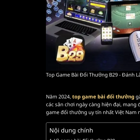
Top Game Bài Đổi Thưởng B29 - Đánh Là
Năm 2024,
top game bài đổi thưởng
gâ
các sân chơi ngày càng hiện đại, mang đ
game đổi thưởng uy tín nhất Việt Nam 
Nội dung chính