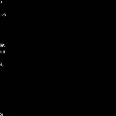
ậu
 và
iệt
hơi
t,
i
ới