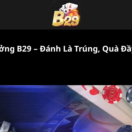
ởng B29 – Đánh Là Trúng, Quà Đầ