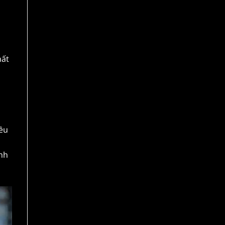
hất
đều
inh