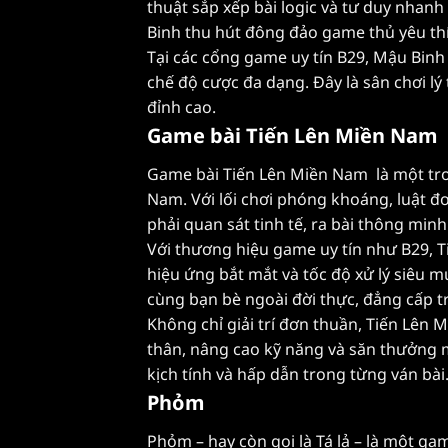
thuật sắp xếp bài logic và tư duy nhanh
Binh thu hút đông đảo game thủ yêu thíc
Tại các cổng game uy tín B29, Mậu Binh
chế độ cược đa dạng. Đây là sân chơi lý 
đỉnh cao.
Game bài Tiến Lên Miền Nam
Game bài Tiến Lên Miền Nam là một tro
Nam. Với lối chơi phóng khoáng, luật đơ
phải quan sát tinh tế, ra bài thông minh
Với thương hiệu game uy tín như B29, T
hiệu ứng bắt mắt và tốc độ xử lý siêu 
cùng bạn bè ngoài đời thực, đẳng cấp 
Không chỉ giải trí đơn thuần, Tiến Lên 
thân, nâng cao kỹ năng và săn thưởng m
kịch tính và hấp dẫn trong từng ván bài
Phỏm
Phỏm – hay còn gọi là Tá lả – là một gam