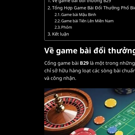
Về game bài đổi thưởng B29
Tổng Hợp Game Bài Đổi Thưởng Phổ Bi
Game bài Mậu Binh
Game bài Tiến Lên Miền Nam
Phỏm
Kết luận
Về game bài đổi thưởn
Cổng game bài
B29
là một trong những 
chỉ sở hữu hàng loạt các sòng bài chuẩn
và công nhận.