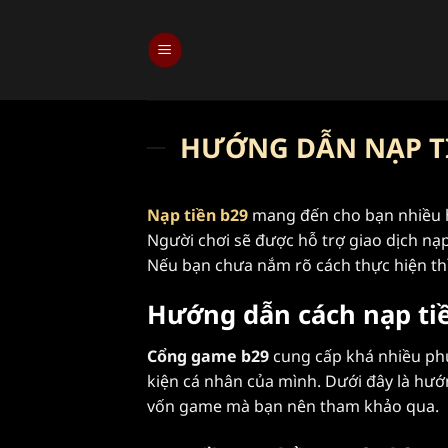
Bỏ
qua
nội
dung
HƯỚNG DẪN NẠP T
Nạp tiền b29
mang đến cho bạn nhiều hì
Người chơi sẽ được hỗ trợ giao dịch nạ
Nếu bạn chưa nắm rõ cách thực hiện th
Hướng dẫn cách nạp ti
Cổng game b29
cung cấp khá nhiều phư
kiện cá nhân của mình. Dưới đây là hướn
vốn game mà bạn nên tham khảo qua.