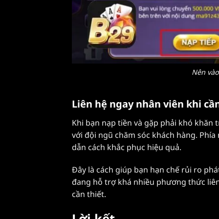
Nên vào
Liên hệ ngay nhân viên khi cần
Khi bạn nạp tiền và gặp phải khó khăn t
với đội ngũ chăm sóc khách hàng. Phía 
dẫn cách khắc phục hiệu quả.
Đây là cách giúp bạn hạn chế rủi ro ph
đang hỗ trợ khá nhiều phương thức liê
cần thiết.
Lời kết