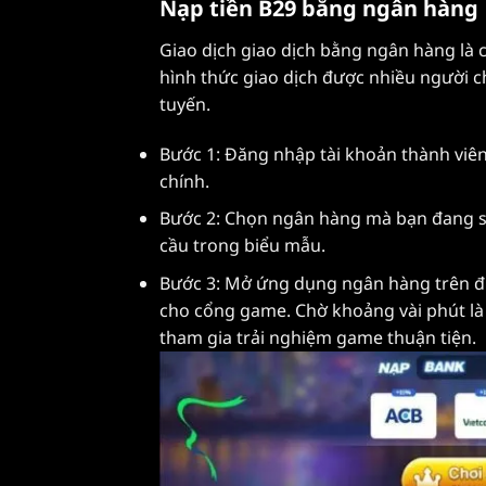
Nạp tiền B29 bằng ngân hàng
Giao dịch giao dịch bằng ngân hàng là 
hình thức giao dịch được nhiều người ch
tuyến.
Bước 1: Đăng nhập tài khoản thành viên 
chính.
Bước 2: Chọn ngân hàng mà bạn đang sử
cầu trong biểu mẫu.
Bước 3: Mở ứng dụng ngân hàng trên điệ
cho cổng game. Chờ khoảng vài phút là 
tham gia trải nghiệm game thuận tiện.