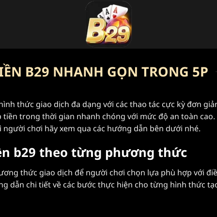
IỀN B29 NHANH GỌN TRONG 5P
nh thức giao dịch đa dạng với các thao tác cực kỳ đơn giả
p tiền trong thời gian nhanh chóng với mức độ an toàn cao.
ì người chơi hãy xem qua các hướng dẫn bên dưới nhé.
ền b29 theo từng phương thức
ơng thức giao dịch để người chơi chọn lựa phù hợp với đi
g dẫn chi tiết về các bước thực hiện cho từng hình thức tạ