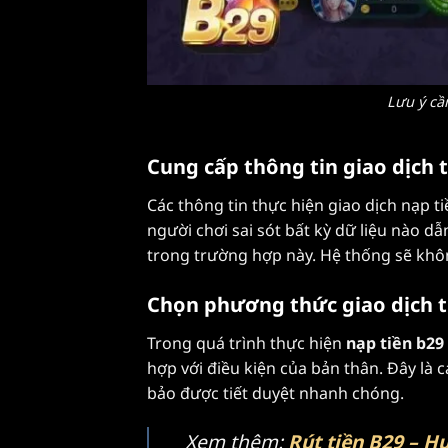
Lưu ý cầ
Cung cấp thông tin giao dịch 
Các thông tin thực hiện giao dịch nạp t
người chơi sai sót bất kỳ dữ liệu nào d
trong trường hợp này. Hệ thống sẽ khôn
Chọn phương thức giao dịch t
Trong quá trình thực hiện
nạp tiền b29
hợp với điều kiện của bản thân. Đây là 
bảo được tiết duyệt nhanh chóng.
Xem thêm:
Rút tiền B29 – Hư