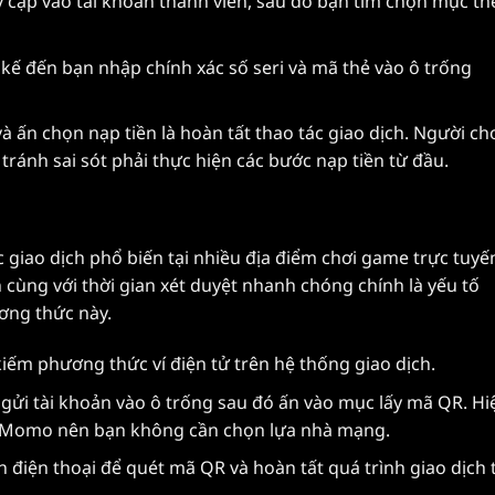
y cập vào tài khoản thành viên, sau đó bạn tìm chọn mục th
kế đến bạn nhập chính xác số seri và mã thẻ vào ô trống
à ấn chọn nạp tiền là hoàn tất thao tác giao dịch. Người ch
tránh sai sót phải thực hiện các bước nạp tiền từ đầu.
c giao dịch phổ biến tại nhiều địa điểm chơi game trực tuyế
 cùng với thời gian xét duyệt nhanh chóng chính là yếu tố
ơng thức này.
kiếm phương thức ví điện tử trên hệ thống giao dịch.
n gửi tài khoản vào ô trống sau đó ấn vào mục lấy mã QR. Hi
 tử Momo nên bạn không cần chọn lựa nhà mạng.
iện thoại để quét mã QR và hoàn tất quá trình giao dịch t