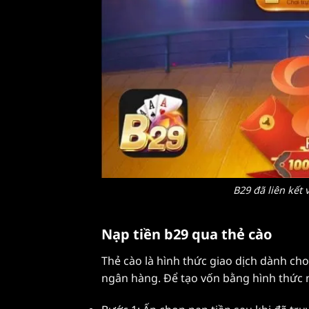
B29 đã liên kết
Nạp tiền b29 qua thẻ cào
Thẻ cào là hình thức giao dịch dành cho
ngân hàng. Để tạo vốn bằng hình thức n