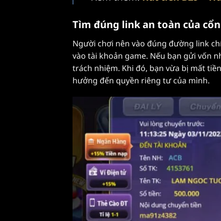
Tìm đúng link an toàn của cổ
Người chơi nên vào đúng đường link ch
vào tài khoản game. Nếu bạn gửi vốn n
trách nhiệm. Khi đó, bạn vừa bị mất tiề
hưởng đến quyền riêng tư của mình.