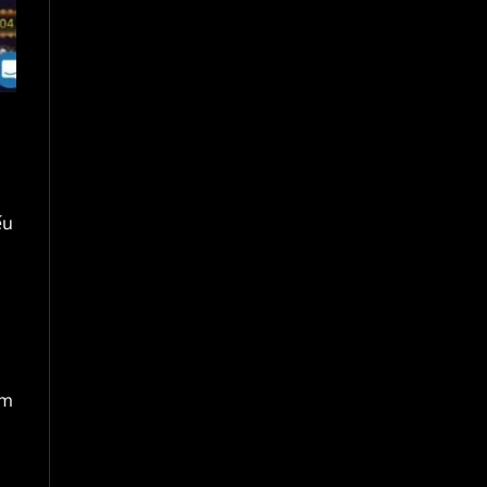
ếu
ảm